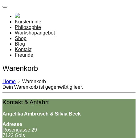
Angelika & Silvia
Kraudarei
Kurstermine
Philosophie
Workshopangebot
Shop
Blog
Kontakt
Freunde
Warenkorb
Home
›
Warenkorb
Dein Warenkorb ist gegenwärtig leer.
Kontakt & Anfahrt
Angelika Ambrusch & Silvia Beck
Adresse
Rosengasse 29
7122 Gols