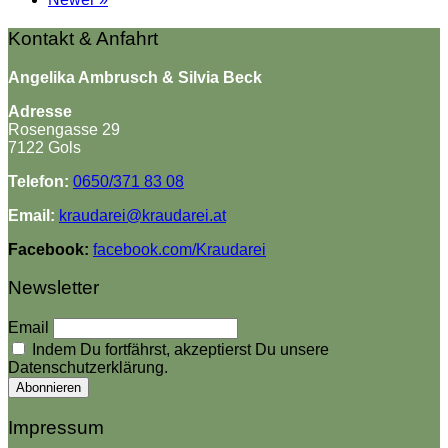
Kontakt & Anfahrt
Angelika Ambrusch & Silvia Beck
Adresse
Rosengasse 29
7122 Gols
Telefon:
0650/371 83 08
Email:
kraudarei@kraudarei.at
Facebook:
facebook.com/Kraudarei
Newsletter
Email
Indem Du fortfährst, akzeptierst Du unsere
Datenschutzerklärung.
Impressum