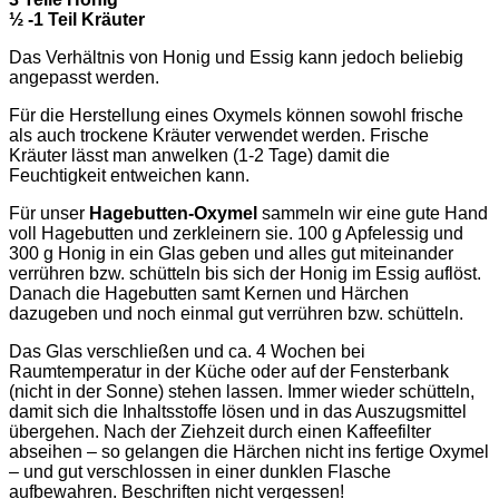
½ -1 Teil Kräuter
Das Verhältnis von Honig und Essig kann jedoch beliebig
angepasst werden.
Für die Herstellung eines Oxymels können sowohl frische
als auch trockene Kräuter verwendet werden. Frische
Kräuter lässt man anwelken (1-2 Tage) damit die
Feuchtigkeit entweichen kann.
Für unser
Hagebutten-Oxymel
sammeln wir eine gute Hand
voll Hagebutten und zerkleinern sie. 100 g Apfelessig und
300 g Honig in ein Glas geben und alles gut miteinander
verrühren bzw. schütteln bis sich der Honig im Essig auflöst.
Danach die Hagebutten samt Kernen und Härchen
dazugeben und noch einmal gut verrühren bzw. schütteln.
Das Glas verschließen und ca. 4 Wochen bei
Raumtemperatur in der Küche oder auf der Fensterbank
(nicht in der Sonne) stehen lassen. Immer wieder schütteln,
damit sich die Inhaltsstoffe lösen und in das Auszugsmittel
übergehen. Nach der Ziehzeit durch einen Kaffeefilter
abseihen – so gelangen die Härchen nicht ins fertige Oxymel
– und gut verschlossen in einer dunklen Flasche
aufbewahren. Beschriften nicht vergessen!