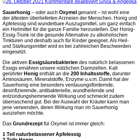
für
26. Oktober 2021
Kommentare deaktiviert
Silvia & Angelika
Hagebutten
Oxymel
Sauerhonig
– oder auch
Oxymel
genannt – ist wohl eine
–
der ältesten überlieferten Arzneien der Menschen. Honig und
Immunbooster
Apfelessig sind wunderbare Auszugsmittel, um ganz einfach
für
ein Heilmittel für die ganze Familie herzustellen. Der Honig-
die
Essig-Trunk ist die gesunde Alternative zu alkoholischen
kalte
Tinkturen und deshalb auch für Kinder geeignet. Als Heil-
Jahreszeit
und Stärkungsmittel wird es bei zahlreichen Beschwerden
eingesetzt.
Die aktiven
Essigsäurebakterien
des natürlich belassenen
Essigs ernähren unsere nützlichen Darmzellen. Kalt
gerührter
Honig
enthält an die
200 Inhaltsstoffe,
darunter
Aminosäuren, Mineralstoffe, Enzyme u.v.m. Damit hat der
Sauerhonig eine besonders verdauungsfördernde,
desinfizierende, antibakterielle, wundheilende und
entzündungshemmende Wirkung und schmeckt zudem
überraschend gut. Bei der Auswahl der Kräuter kann man
jene verwenden, deren Wirkung man im Sauerhonig
ausziehen möchte.
Das
Grundrezept
für Oxymel ist immer gleich:
1 Teil naturbelassener Apfelessig
3 Teile Honig