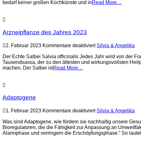
bedarf keiner großen Kochkünste und in
Read More…
Arzneipflanze des Jahres 2023
für
2. Februar 2023
Kommentare deaktiviert
Silvia & Angelika
Arzneipflanze
des
Der Echte Salbei Salvia officinalis Jedes Jahr wird von der 
Jahres
Tausendsassa, der zu den ältesten und wirkungsvollsten Heilpf
2023
machen. Der Salbei ist
Read More…
Adaptogene
für
1. Februar 2023
Kommentare deaktiviert
Silvia & Angelika
Adaptogene
Was sind Adaptogene, wie fördern sie nachhaltig unsere Gesu
Bioregulatoren, die die Fähigkeit zur Anpassung an Umweltfak
Alarmphase und verringern die Erschöpfungsphase.“ So lautet