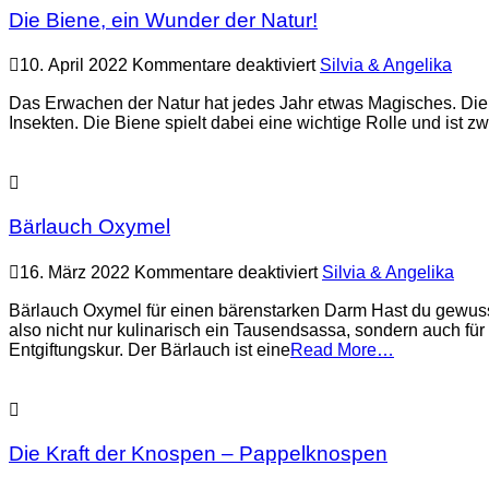
Die Biene, ein Wunder der Natur!
für
10. April 2022
Kommentare deaktiviert
Silvia & Angelika
Die
Biene,
Das Erwachen der Natur hat jedes Jahr etwas Magisches. Die 
ein
Insekten. Die Biene spielt dabei eine wichtige Rolle und ist
Wunder
der
Natur!
Bärlauch Oxymel
für
16. März 2022
Kommentare deaktiviert
Silvia & Angelika
Bärlauch
Oxymel
Bärlauch Oxymel für einen bärenstarken Darm Hast du gewusst
also nicht nur kulinarisch ein Tausendsassa, sondern auch für
Entgiftungskur. Der Bärlauch ist eine
Read More…
Die Kraft der Knospen – Pappelknospen