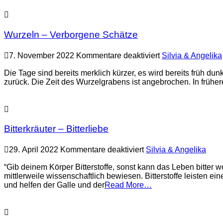
Wurzeln – Verborgene Schätze
für
7. November 2022
Kommentare deaktiviert
Silvia & Angelika
Wurzeln
–
Die Tage sind bereits merklich kürzer, es wird bereits früh d
Verborgene
zurück. Die Zeit des Wurzelgrabens ist angebrochen. In frühe
Schätze
Bitterkräuter – Bitterliebe
für
29. April 2022
Kommentare deaktiviert
Silvia & Angelika
Bitterkräuter
–
“Gib deinem Körper Bitterstoffe, sonst kann das Leben bitter 
Bitterliebe
mittlerweile wissenschaftlich bewiesen. Bitterstoffe leisten e
und helfen der Galle und der
Read More…