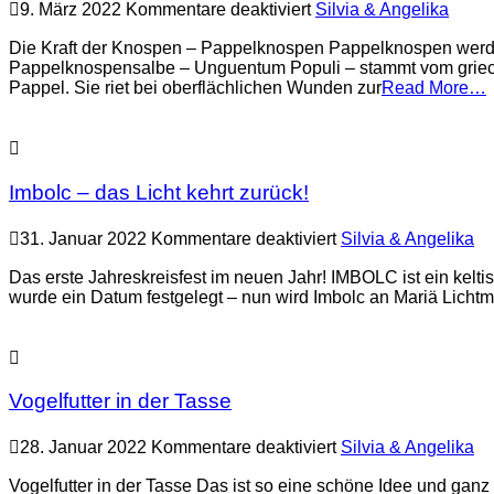
für
9. März 2022
Kommentare deaktiviert
Silvia & Angelika
Die
Kraft
Die Kraft der Knospen – Pappelknospen Pappelknospen werde
der
Pappelknospensalbe – Unguentum Populi – stammt vom griechis
Knospen
Pappel. Sie riet bei oberflächlichen Wunden zur
Read More…
–
Pappelknospen
Imbolc – das Licht kehrt zurück!
für
31. Januar 2022
Kommentare deaktiviert
Silvia & Angelika
Imbolc
–
Das erste Jahreskreisfest im neuen Jahr! IMBOLC ist ein kelti
das
wurde ein Datum festgelegt – nun wird Imbolc an Mariä Lichtm
Licht
kehrt
zurück!
Vogelfutter in der Tasse
für
28. Januar 2022
Kommentare deaktiviert
Silvia & Angelika
Vogelfutter
in
Vogelfutter in der Tasse Das ist so eine schöne Idee und ga