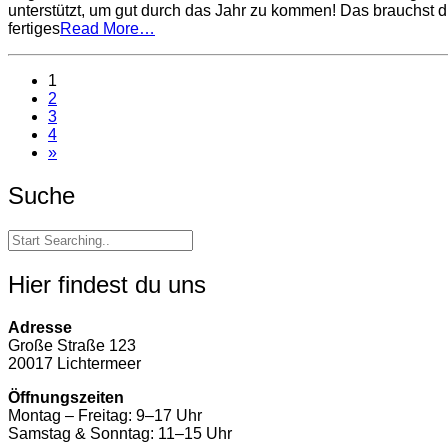
der
unterstützt, um gut durch das Jahr zu kommen! Das brauchst 
Tasse
fertiges
Read More…
1
2
3
4
»
Suche
Hier findest du uns
Adresse
Große Straße 123
20017 Lichtermeer
Öffnungszeiten
Montag – Freitag: 9–17 Uhr
Samstag & Sonntag: 11–15 Uhr