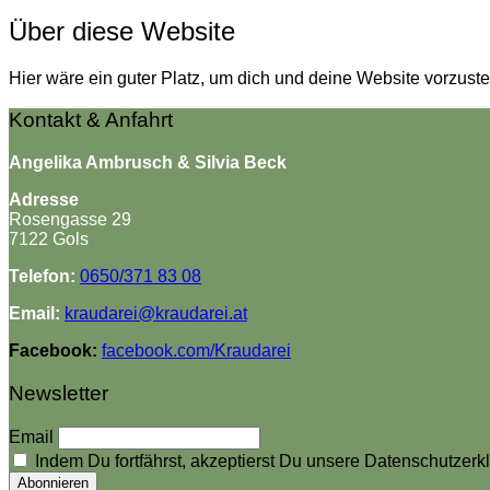
Über diese Website
Hier wäre ein guter Platz, um dich und deine Website vorzust
Kontakt & Anfahrt
Angelika Ambrusch & Silvia Beck
Adresse
Rosengasse 29
7122 Gols
Telefon:
0650/371 83 08
Email:
kraudarei@kraudarei.at
Facebook:
facebook.com/Kraudarei
Newsletter
Email
Indem Du fortfährst, akzeptierst Du unsere Datenschutzerk