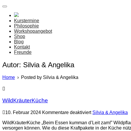
Angelika & Silvia
Kraudarei
Kurstermine
Philosophie
Workshopangebot
Shop
Blog
Kontakt
Freunde
Autor:
Silvia & Angelika
Home
›
Posted by Silvia & Angelika
WildKräuterKüche
für
10. Februar 2024
Kommentare deaktiviert
Silvia & Angelika
WildKräuterKüche
WildKräuterKüche „Beim Essen kumman d’Leit zam!” Wildpflanz
versorgen können. Wie du diese Kraftpakete in der Küche nütz